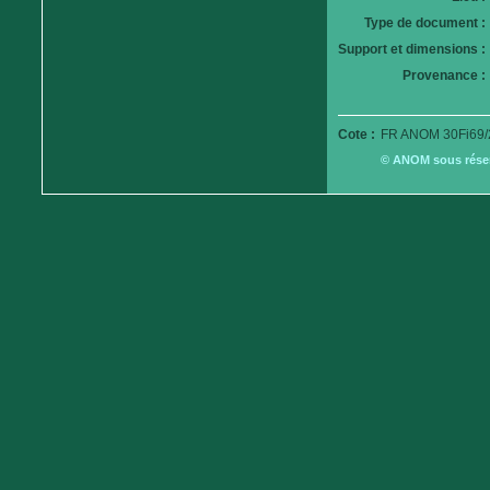
Type de document :
Support et dimensions :
Provenance :
Cote :
FR ANOM 30Fi69/
© ANOM sous réserv