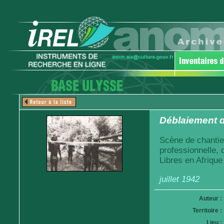
Déblaiement d
Scène de chantie
professionnelle,
Libres en Afrique
juillet 1942
Auteur :
Territoire :
Lieu :