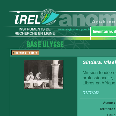
Sindara. Miss
Mission fondée e
professionnelle,
Libres en Afrique
01/07/42
Auteur :
Territoire :
Lieu :