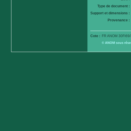
Type de document :
Support et dimensions :
Provenance :
Cote :
FR ANOM 30Fi69/
© ANOM sous réserv