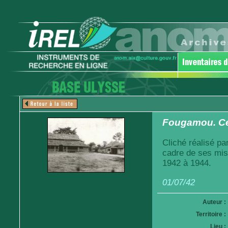
Fougamou. Ce
Cliché réalisé pa
cadre de ses mis
1942 à 1944.
01/07/42
Auteur :
Territoire :
Lieu :