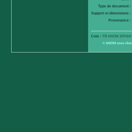
Type de document :
Support et dimensions :
Provenance :
Cote :
FR ANOM 30Fi69/
© ANOM sous réserv