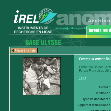
Femme et enfant Bal
Cliché réalisé par Germ
Forces Françaises Libr
1943
Auteur :
Territoire :
Type de document :
Support et dimensions :