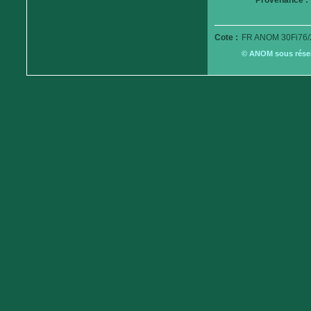
Provenance :
Cote :
FR ANOM 30Fi76/
© ANOM sous réserv