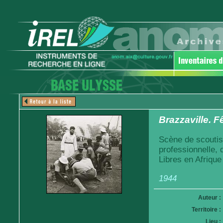
Brazzaville. F
Scène de scoutis
professionnelle,
Libres en Afrique
1944
Auteur :
Territoire :
Lieu :