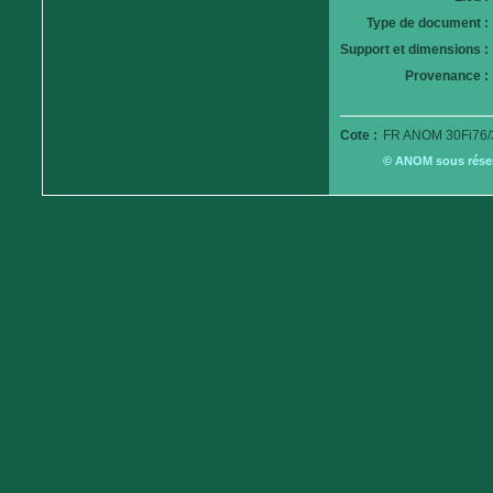
Type de document :
Support et dimensions :
Provenance :
Cote :
FR ANOM 30Fi76/
© ANOM sous réserv