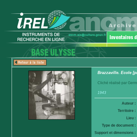
Brazzaville. Ecole [
Cliché réalisé par Germ
1943
Auteur :
Territoire :
Lieu :
Type de document :
Support et dimensions :