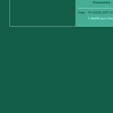
Provenance :
Cote :
FR ANOM 30Fi73/
© ANOM sous réserv