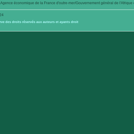
Agence économique de la France d'outre-mer/Gouvernement général de l'Afrique é
24
e des droits réservés aux auteurs et ayants droit