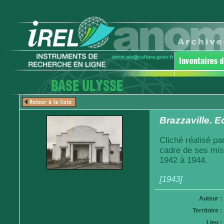
Brazzaville. 
Cliché réalisé pa
cadre de ses mis
1942 à 1944.
[1943]
Auteur :
Territoire :
Lieu :