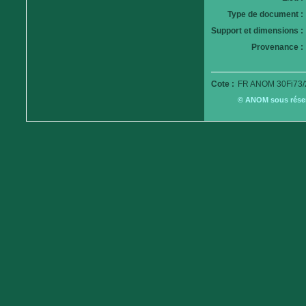
Type de document :
Support et dimensions :
Provenance :
Cote :
FR ANOM 30Fi73/
© ANOM sous réserv