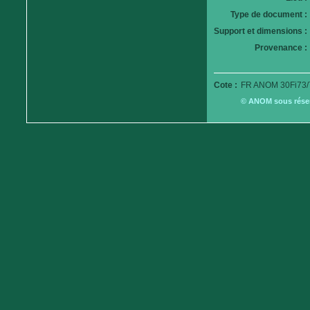
Type de document :
Support et dimensions :
Provenance :
Cote :
FR ANOM 30Fi73/
© ANOM sous réserv