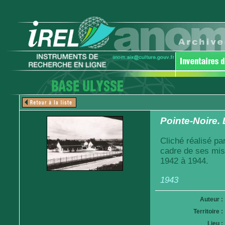
Pointe-Noire. 
Cliché réalisé pa
cadre de ses mis
1942 à 1944.
1943
Auteur :
Territoire :
Lieu :