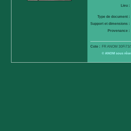
Lieu :
Type de document :
Support et dimensions :
Provenance :
Cote :
FR ANOM 30Fi73/
© ANOM sous réserv