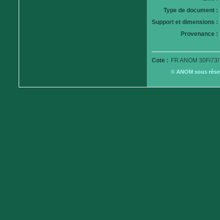
Type de document :
Support et dimensions :
Provenance :
Cote :
FR ANOM 30Fi73/
© ANOM sous réserv