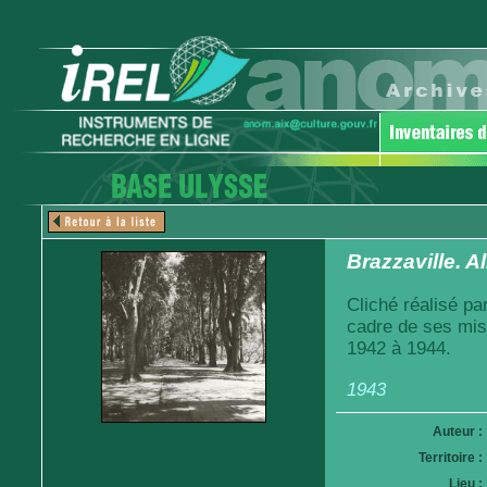
Brazzaville. A
Cliché réalisé pa
cadre de ses mis
1942 à 1944.
1943
Auteur :
Territoire :
Lieu :