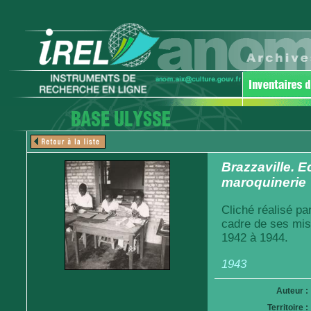
Brazzaville. E
maroquinerie
Cliché réalisé pa
cadre de ses mis
1942 à 1944.
1943
Auteur :
Territoire :