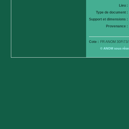
Lieu :
Type de document :
Support et dimensions :
Provenance :
Cote :
FR ANOM 30Fi73/
© ANOM sous réserv