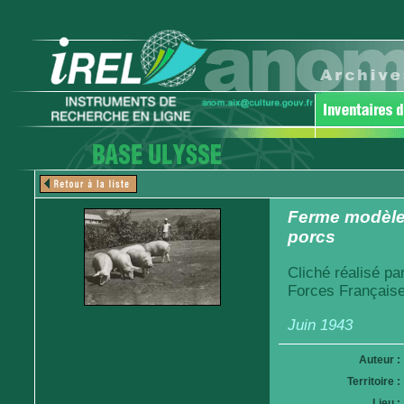
Ferme modèle 
porcs
Cliché réalisé pa
Forces Française
Juin 1943
Auteur :
Territoire :
Lieu :