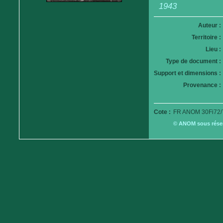
1943
Auteur :
Territoire :
Lieu :
Type de document :
Support et dimensions :
Provenance :
Cote :
FR ANOM 30Fi72/
© ANOM sous réserv