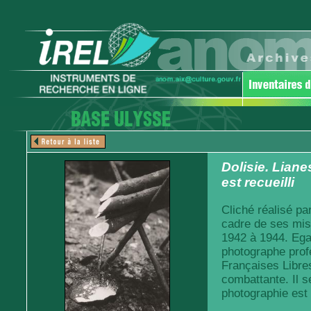
Dolisie. Liane
est recueilli
Cliché réalisé pa
cadre de ses mis
1942 à 1944. Egal
photographe prof
Françaises Libre
combattante. Il s
photographie est 