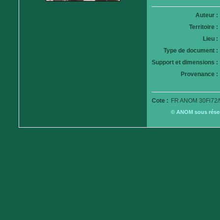
Auteur :
Territoire :
Lieu :
Type de document :
Support et dimensions :
Provenance :
Cote :
FR ANOM 30Fi72/
© ANOM sous réserv