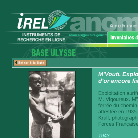
M'Vouti. Explo
d'or encore fi
Exploitation auri
M. Vigoureux. M'V
ferrée du chemin
attestée en 1935
Krull, photograph
Forces Française
1943