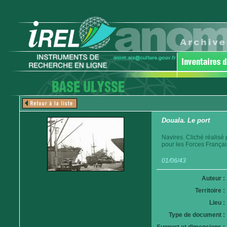
Douala. Le port
Navires. Cliché réalisé
pour les Forces Françai
01/06/43
Auteur :
Territoire :
Lieu :
Type de document :