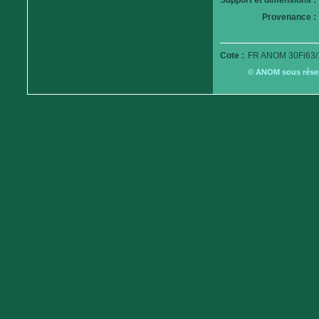
Support et dimensions :
Provenance :
Cote :
FR ANOM 30Fi63/
© ANOM sous réserv