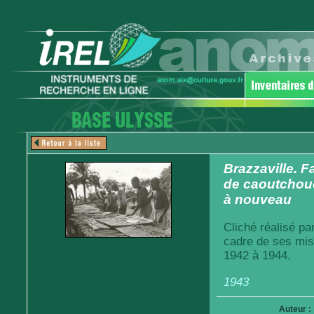
Brazzaville. 
de caoutchouc 
à nouveau
Cliché réalisé pa
cadre de ses mis
1942 à 1944.
1943
Auteur :