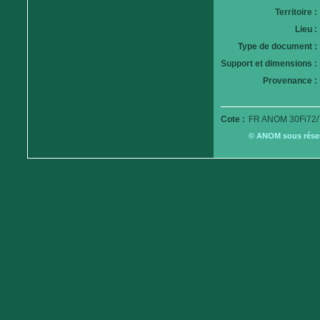
Territoire :
Lieu :
Type de document :
Support et dimensions :
Provenance :
Cote :
FR ANOM 30Fi72/
© ANOM sous réserv