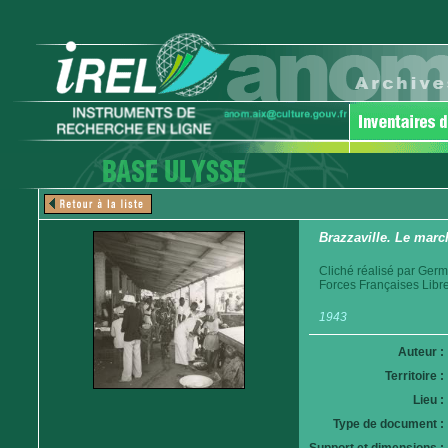
Brazzaville. Le marc
Cliché réalisé par Germ
Forces Françaises Libr
1943
Auteur :
Territoire :
Lieu :
Type de document :