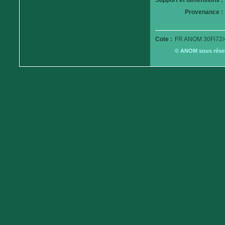
Support et dimensions :
Provenance :
Cote :
FR ANOM 30Fi72/
© ANOM sous réserv