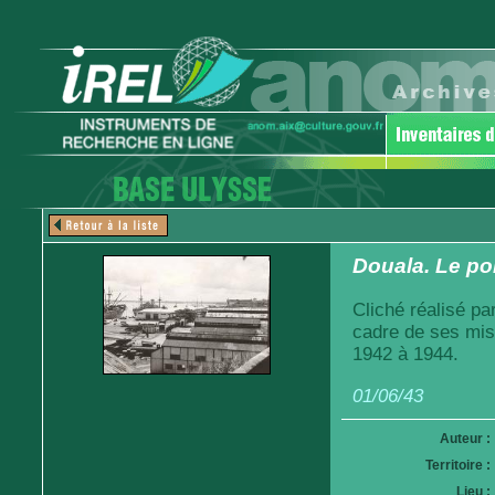
Douala. Le po
Cliché réalisé pa
cadre de ses mis
1942 à 1944.
01/06/43
Auteur :
Territoire :
Lieu :