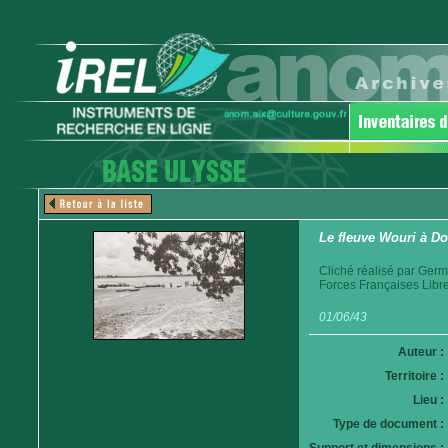
Le fleuve Wouri à D
Cliché réalisé par Germ
Forces Françaises Libr
01/06/43
Auteur :
Territoire :
Lieu :
Type de document :