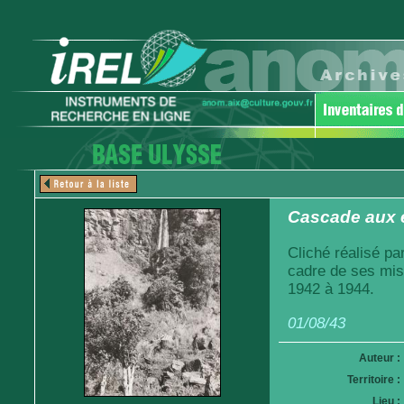
Cascade aux 
Cliché réalisé pa
cadre de ses mis
1942 à 1944.
01/08/43
Auteur :
Territoire :
Lieu :