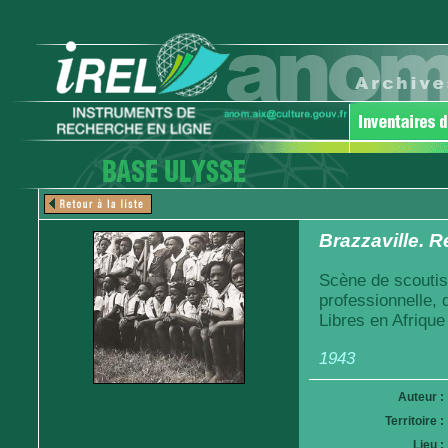
Brazzaville. R
Scène de scoutis
professionnelle,
Libres en Afrique
1943
Auteur :
Territoire :
Lieu :