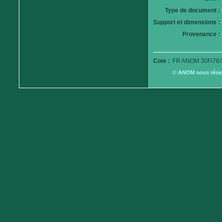
Type de document :
Support et dimensions :
Provenance :
Cote :
FR ANOM 30Fi76/
© ANOM sous réserv