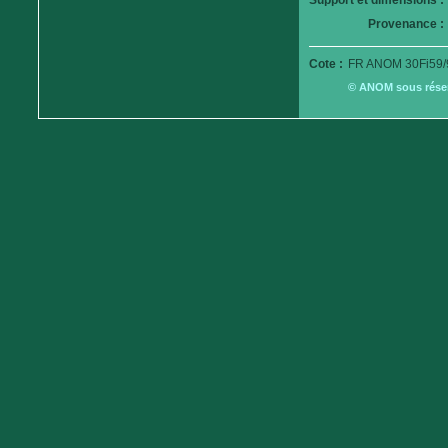
Support et dimensions :
Provenance :
Cote :
FR ANOM 30Fi59/
© ANOM sous réserv