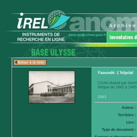
Yaoundé. L'hôpital
Cliché réalisé par Germ
Afrique de 1942 à 1945
1943
Auteur :
Territoire :
Lieu :
Type de document :