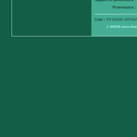
Support et dimensions :
Provenance :
Cote :
FR ANOM 30Fi59/
© ANOM sous réserv