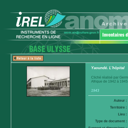
Yaoundé. L'hôpital
Cliché réalisé par Germ
Afrique de 1942 à 1945
1943
Auteur :
Territoire :
Lieu :
Type de document :