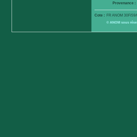
Provenance :
Cote :
FR ANOM 30Fi59/
© ANOM sous réserv