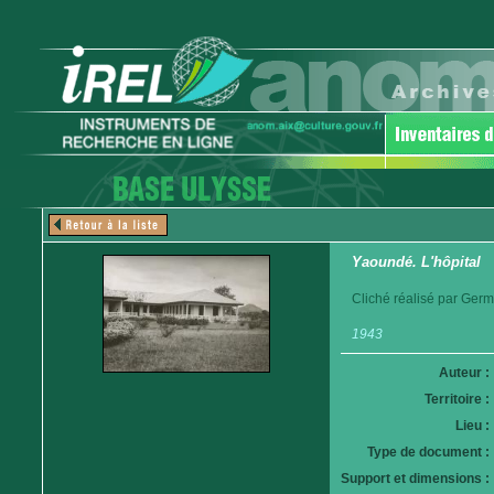
Yaoundé. L'hôpital
Cliché réalisé par Germ
1943
Auteur :
Territoire :
Lieu :
Type de document :
Support et dimensions :