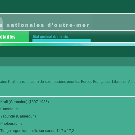
aine Krull dans le cadre de ses missions pour les Forces Françaises Libres en Afr
Krull (Germaine) (1897-1985)
Cameroun
Yaoundé (Cameroun)
Photographie
Tirage argentique collé sur carton 11,7 x 17,2