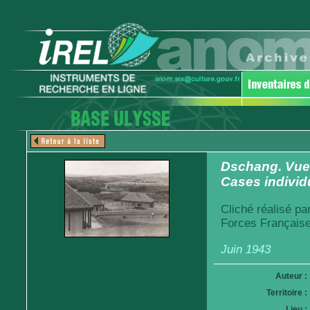
Dschang. Vue d
Cases individ
Cliché réalisé pa
Forces Française
Juin 1943
Auteur :
Territoire :
Lieu :