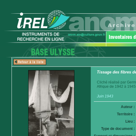
Tissage des fibres de
Cliché réalisé par Germ
Afrique de 1942 à 1945
Juin 1943
Auteur :
Territoire :
Lieu :
Type de document :