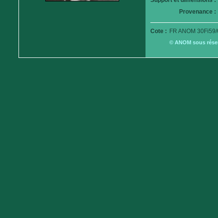
Support et dimensions :
Provenance :
Cote :
FR ANOM 30Fi59/
© ANOM sous réserv