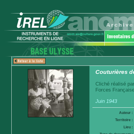
Couturières de
Cliché réalisé pa
Forces Française
Juin 1943
Auteur :
Territoire :
Lieu :