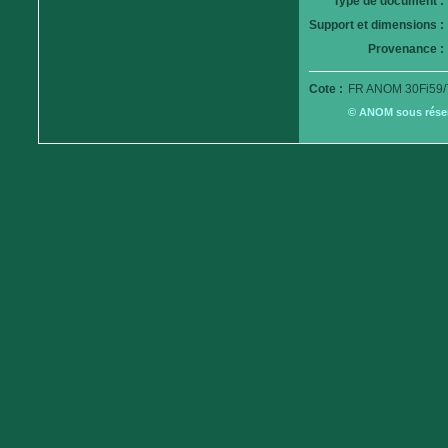
Type de document :
Support et dimensions :
Provenance :
Cote :
FR ANOM 30Fi59/
© ANOM sous réserv