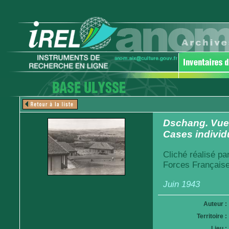
Dschang. Vue d
Cases individ
Cliché réalisé pa
Forces Française
Juin 1943
Auteur :
Territoire :
Lieu :