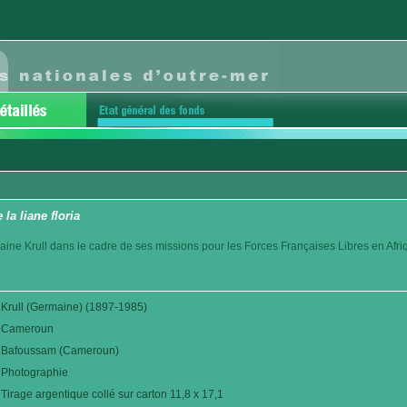
 la liane floria
aine Krull dans le cadre de ses missions pour les Forces Françaises Libres en Afr
Krull (Germaine) (1897-1985)
Cameroun
Bafoussam (Cameroun)
Photographie
Tirage argentique collé sur carton 11,8 x 17,1