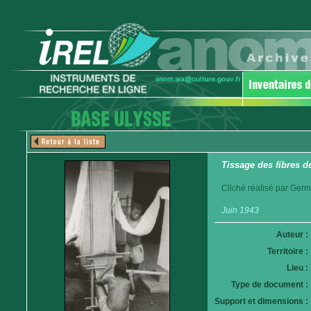
Tissage des fibres de
Cliché réalisé par Germ
Juin 1943
Auteur :
Territoire :
Lieu :
Type de document :
Support et dimensions :