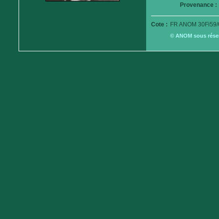
Provenance :
Cote :
FR ANOM 30Fi59/
© ANOM sous réserv