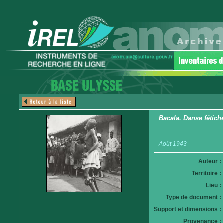
Bacala. Danse fétich
Août 1943
Auteur :
Territoire :
Lieu :
Type de document :
Support et dimensions :
Provenance :