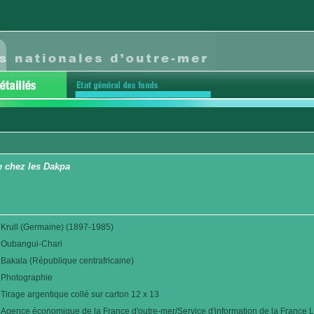
e chez les Dakpa
Krull (Germaine) (1897-1985)
Oubangui-Chari
Bakala (République centrafricaine)
Photographie
Tirage argentique collé sur carton 12 x 13
Agence économique de la France d'outre-mer/Service d'information de la France L