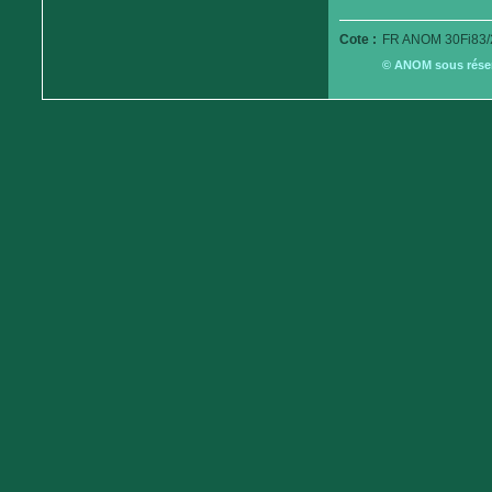
Cote :
FR ANOM 30Fi83/
© ANOM sous réserv