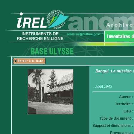
Bangui. La mission c
Août 1943
Auteur :
Territoire :
Lieu :
Type de document :
Support et dimensions :
Provenance :