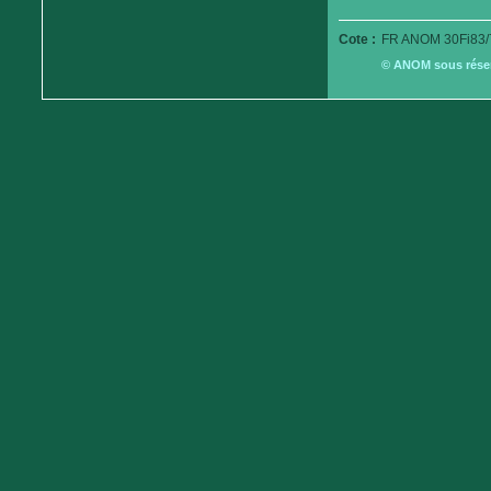
Cote :
FR ANOM 30Fi83/
© ANOM sous réserv