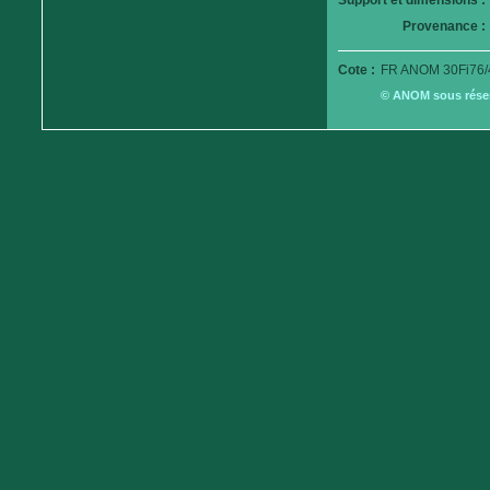
Support et dimensions :
Provenance :
Cote :
FR ANOM 30Fi76/
© ANOM sous réserv