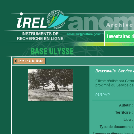
Brazzaville. Service
Cliché réalisé par Germ
proximité du Service de
01/10/42
Auteur :
Territoire :
Lieu :
Type de document :