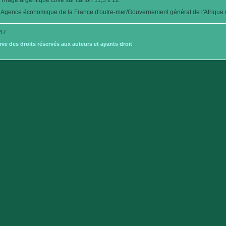
Tirage argentique collé sur carton 11,5 x 12
Agence économique de la France d'outre-mer/Gouvernement général de l'Afrique é
47
e des droits réservés aux auteurs et ayants droit