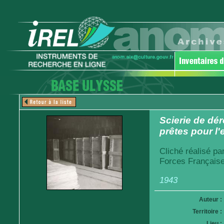
Scierie de dé
prêtes pour l'
Cliché réalisé pa
Forces Française
1943
Auteur :
Territoire :
Lieu :