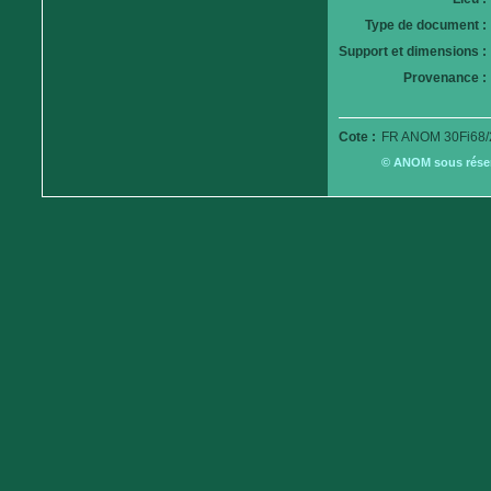
Type de document :
Support et dimensions :
Provenance :
Cote :
FR ANOM 30Fi68/
© ANOM sous réserv