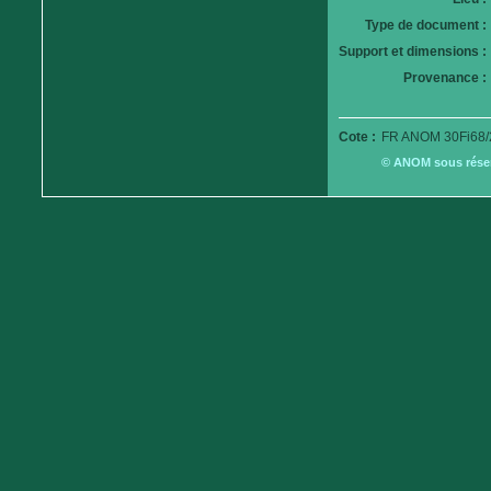
Type de document :
Support et dimensions :
Provenance :
Cote :
FR ANOM 30Fi68/
© ANOM sous réserv