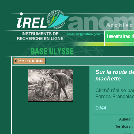
Sur la route 
machette
Cliché réalisé pa
Forces Française
1944
Auteur :
Territoire :
Lieu :