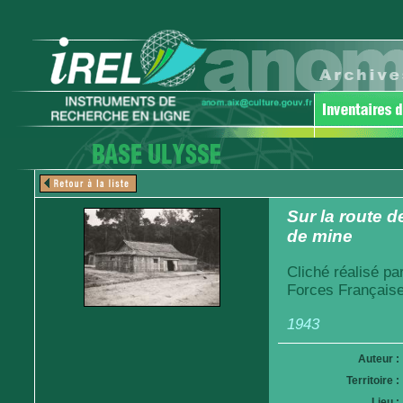
Sur la route d
de mine
Cliché réalisé pa
Forces Française
1943
Auteur :
Territoire :
Lieu :