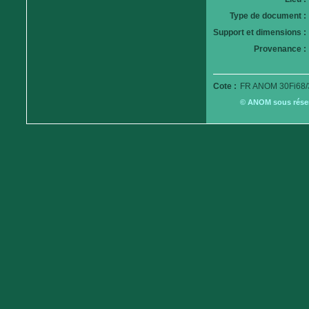
Type de document :
Support et dimensions :
Provenance :
Cote :
FR ANOM 30Fi68/
© ANOM sous réserv