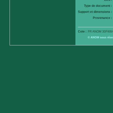
Type de document :
Support et dimensions :
Provenance :
Cote :
FR ANOM 30Fi68/
© ANOM sous réserv