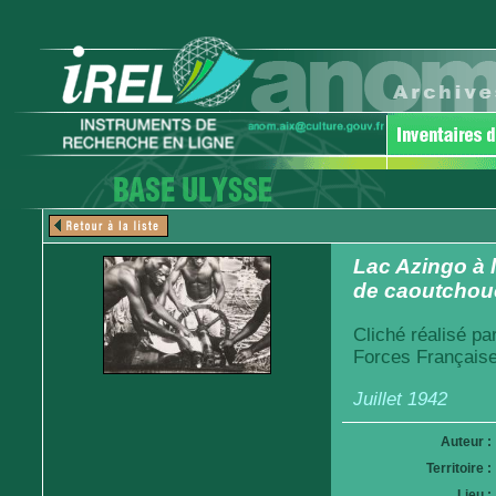
Lac Azingo à 
de caoutchouc
Cliché réalisé pa
Forces Française
Juillet 1942
Auteur :
Territoire :
Lieu :