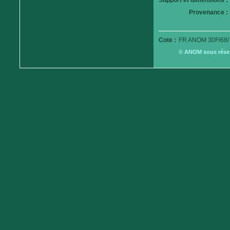
Support et dimensions :
Provenance :
Cote :
FR ANOM 30Fi68/
© ANOM sous réserv