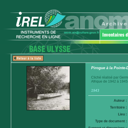
Pirogue à la Pointe-
Cliché réalisé par Germ
Afrique de 1942 à 1945
1943
Auteur :
Territoire :
Lieu :
Type de document :