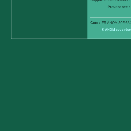
Support et dimensions :
Provenance :
Cote :
FR ANOM 30Fi68/
© ANOM sous réserv