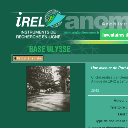
Une avenue de Port-
Cliché réalisé par Germ
Afrique de 1942 à 1945
1943
Auteur :
Territoire :
Lieu :
Type de document :