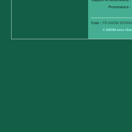
Support et dimensions :
Provenance :
Cote :
FR ANOM 30Fi68/
© ANOM sous réserv