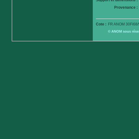
Support et dimensions :
Provenance :
Cote :
FR ANOM 30Fi68/
© ANOM sous réserv