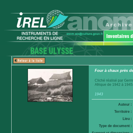
Four à chaux près d
Cliché réalisé par Germ
Afrique de 1942 à 1945
1943
Auteur :
Territoire :
Lieu :
Type de document :