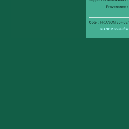
Support et dimensions :
Provenance :
Cote :
FR ANOM 30Fi68/
© ANOM sous réserv