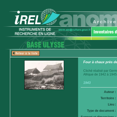
Four à chaux près d
Cliché réalisé par Germ
Afrique de 1942 à 1945
1943
Auteur :
Territoire :
Lieu :
Type de document :