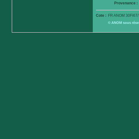
Provenance :
Cote :
FR ANOM 30Fi67/
© ANOM sous réserv