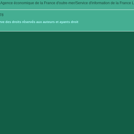
Agence économique de la France d'outre-mer/Service d'information de la France L
78
e des droits réservés aux auteurs et ayants droit