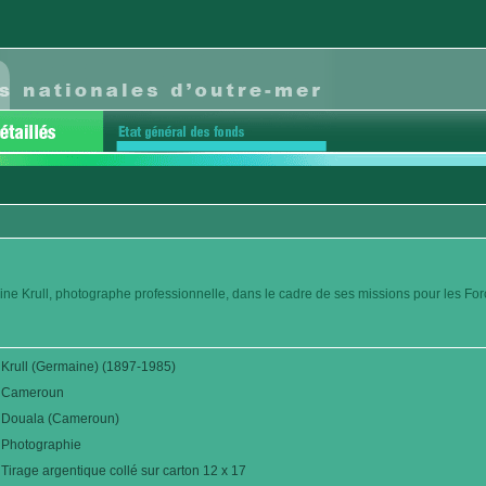
ine Krull, photographe professionnelle, dans le cadre de ses missions pour les Fo
Krull (Germaine) (1897-1985)
Cameroun
Douala (Cameroun)
Photographie
Tirage argentique collé sur carton 12 x 17