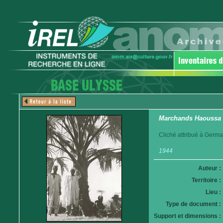
Marchands Haoussa
Cliché attribué à Germa
1944
Auteur :
Territoire :
Lieu :
Type de document :
Support et dimensions :