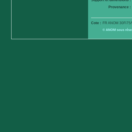
Support et dimensions :
Provenance :
Cote :
FR ANOM 30Fi75/
© ANOM sous réserv