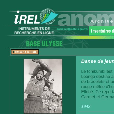
Danse de jeune
Le tchikumbi est u
Loango destiné au
de bracelets et a
rouge mêlée d'hu
Ellebé. Ce report
Carmet et Germai
1942