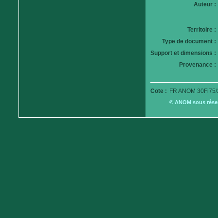
Auteur :
Territoire :
Type de document :
Support et dimensions :
Provenance :
Cote :
FR ANOM 30Fi75/
© ANOM sous réserv