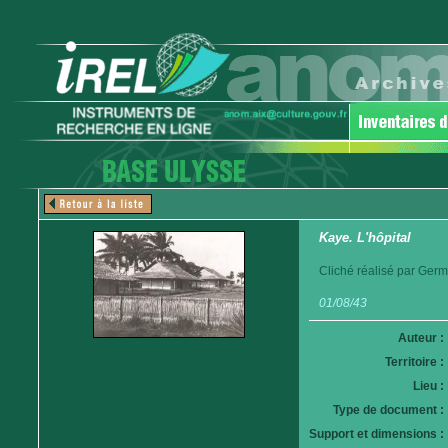
Kaye. L'hôpital
Cliché réalisé par Germ
01/08/43
Auteur :
Territoire :
Lieu :
Type de document :
Support et dimensions :