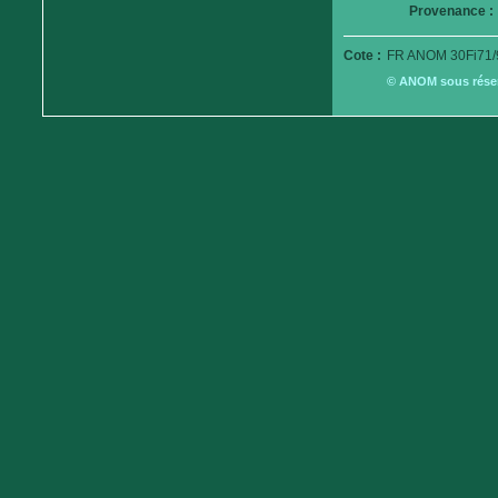
Provenance :
Cote :
FR ANOM 30Fi71/
© ANOM sous réserv