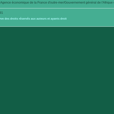
Agence économique de la France d'outre-mer/Gouvernement général de l'Afrique é
91
e des droits réservés aux auteurs et ayants droit