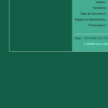
Auteur :
Territoire :
Type de document :
Support et dimensions :
Provenance :
Cote :
FR ANOM 30Fi75/
© ANOM sous réserv