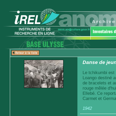
Danse de jeune
Le tchikumbi est u
Loango destiné au
de bracelets et a
rouge mêlée d'hu
Ellebé. Ce report
Carmet et Germai
1942