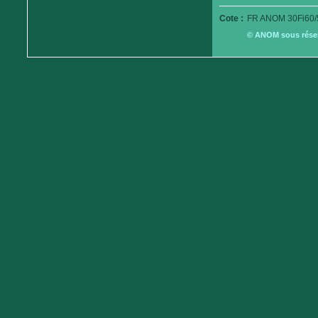
Cote :
FR ANOM 30Fi60/
© ANOM sous réserv