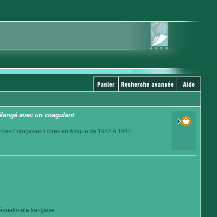
mélangé avec un coagulant
orces Françaises Libres en Afrique de 1942 à 1944.
quatoriale française