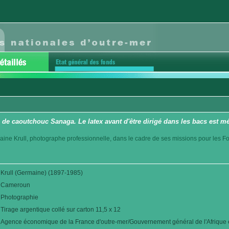
 de caoutchouc Sanaga. Le latex avant d'être dirigé dans les bacs est 
aine Krull, photographe professionnelle, dans le cadre de ses missions pour les F
Krull (Germaine) (1897-1985)
Cameroun
Photographie
Tirage argentique collé sur carton 11,5 x 12
Agence économique de la France d'outre-mer/Gouvernement général de l'Afrique é