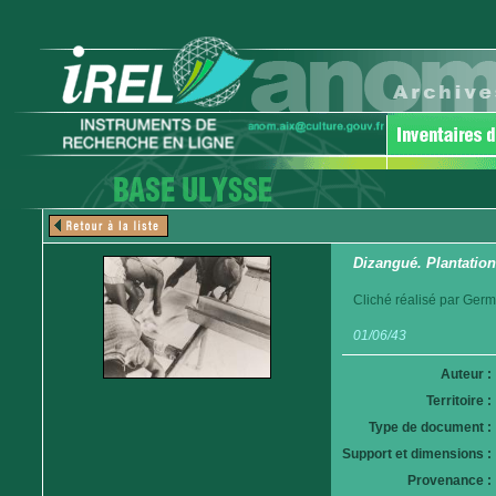
Dizangué. Plantation
Cliché réalisé par Germ
01/06/43
Auteur :
Territoire :
Type de document :
Support et dimensions :
Provenance :