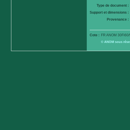
Type de document :
Support et dimensions :
Provenance :
Cote :
FR ANOM 30Fi60/
© ANOM sous réserv