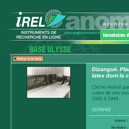
Dizangué. Pla
latex dont la
Cliché réalisé pa
cadre de ses mis
1942 à 1944.
01/06/43
Auteur :
Territoire :