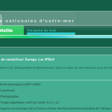
n de caoutchouc Sanaga. Lac M'Boli
aine Krull, photographe professionnelle, dans le cadre de ses missions pour les F
Krull (Germaine) (1897-1985)
Cameroun
Photographie
Tirage argentique collé sur carton 11,5 x 12
Agence économique de la France d'outre-mer/Gouvernement général de l'Afrique é