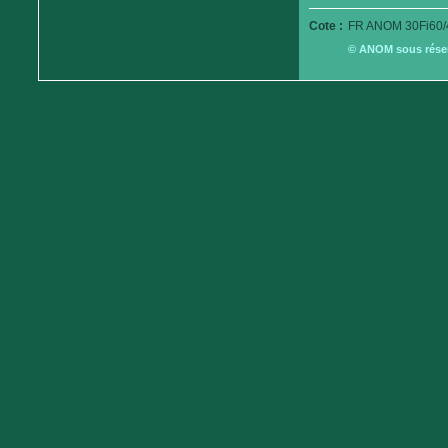
Cote :
FR ANOM 30Fi60/
© ANOM sous réserv