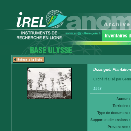
Dizangué. Plantatio
Cliché réalisé par Germ
1943
Auteur :
Territoire :
Type de document :
Support et dimensions :
Provenance :