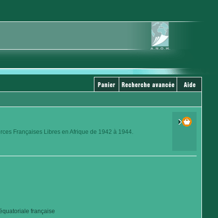
orces Françaises Libres en Afrique de 1942 à 1944.
quatoriale française