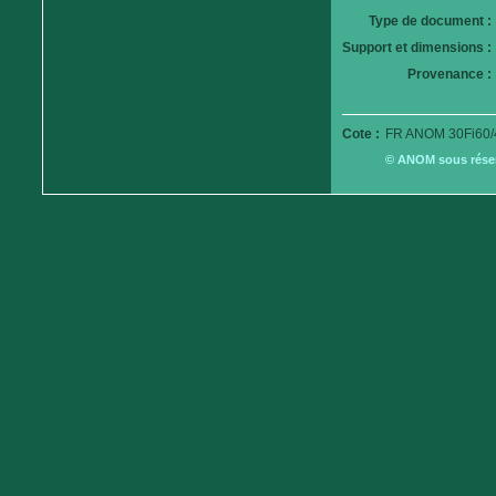
Type de document :
Support et dimensions :
Provenance :
Cote :
FR ANOM 30Fi60/
© ANOM sous réserv