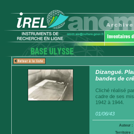
Dizangué. Pl
bandes de cr
Cliché réalisé pa
cadre de ses mis
1942 à 1944.
01/06/43
Auteur :
Territoire :